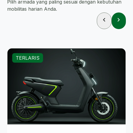
Pilih armada yang paling sesuai dengan kebutuhan
mobilitas harian Anda.
chevron_left
chevron_right
TERLARIS