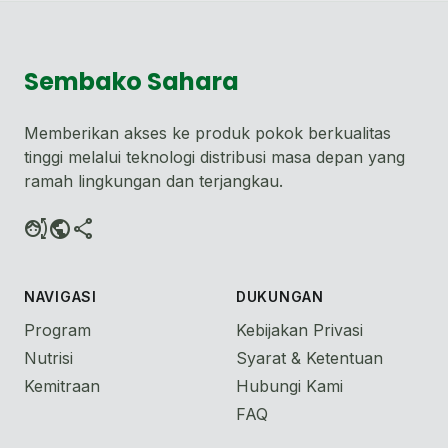
Sembako Sahara
Memberikan akses ke produk pokok berkualitas
tinggi melalui teknologi distribusi masa depan yang
ramah lingkungan dan terjangkau.
face_nod
public
share
NAVIGASI
DUKUNGAN
Program
Kebijakan Privasi
Nutrisi
Syarat & Ketentuan
Kemitraan
Hubungi Kami
FAQ