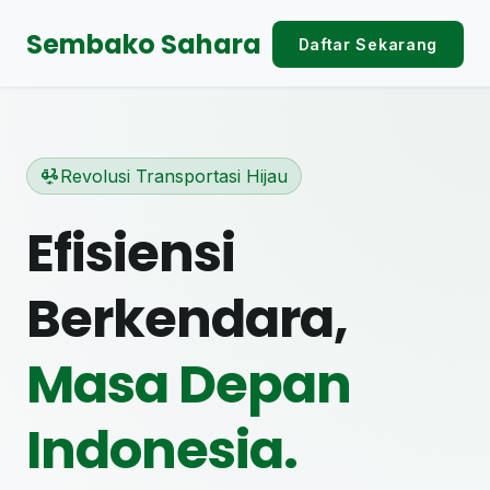
Sembako Sahara
Daftar Sekarang
electric_moped
Revolusi Transportasi Hijau
Efisiensi
Berkendara,
Masa Depan
Indonesia.