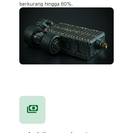
berkurang hingga 60%.
payments