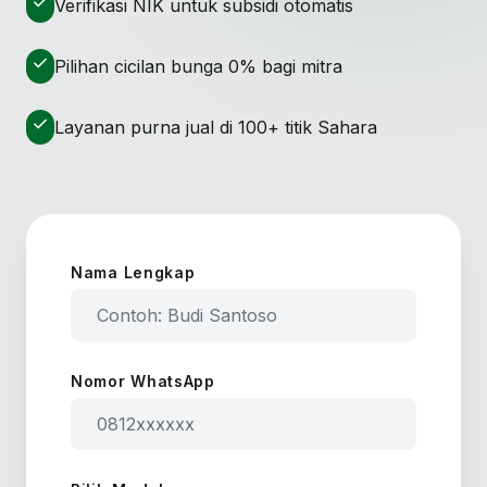
check
Verifikasi NIK untuk subsidi otomatis
check
Pilihan cicilan bunga 0% bagi mitra
check
Layanan purna jual di 100+ titik Sahara
Nama Lengkap
Nomor WhatsApp