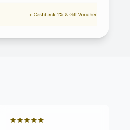
+ Cashback 1% & Gift Voucher
star
star
star
star
star