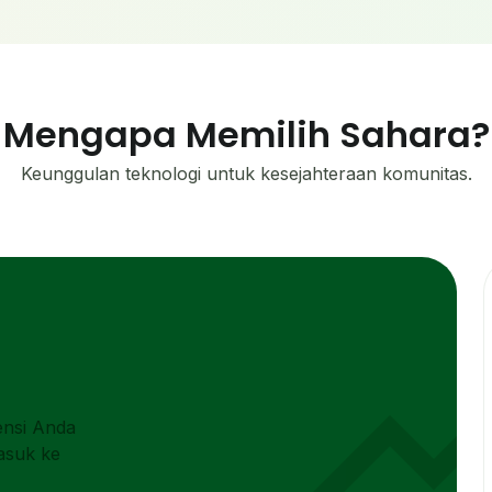
Mengapa Memilih Sahara?
Keunggulan teknologi untuk kesejahteraan komunitas.
monitori
rensi Anda
asuk ke