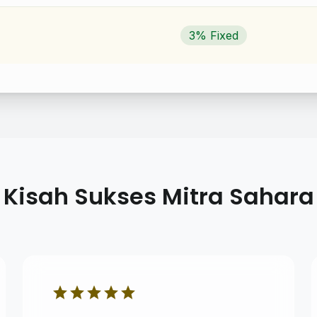
3% Fixed
Kisah Sukses Mitra Sahara
star
star
star
star
star