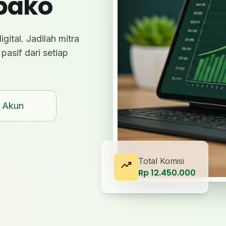
bako
gital. Jadilah mitra
pasif dari setiap
 Akun
Total Komisi
trending_up
Rp 12.450.000