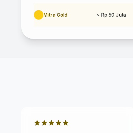
Mitra Gold
> Rp 50 Juta
star
star
star
star
star